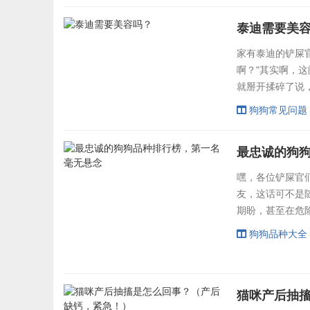
能会发现：狗狗
泰迪需要美
似的它老是坐立不
家有泰迪的铲屎
啊？"其实啊，
就掰开揉碎了说，
发比你还难伺候
狗狗常见问题
耳后这些死角，
现皮肤都磨红了
最忠诚的狗
结：...
嘿，各位铲屎官
友，这话可不是
期盼，甚至在危
著称的狗狗，看
狗狗品种大全
狗表达爱的方式千
者”，用行动证
程度、历史工作属.
猫咪产后抽