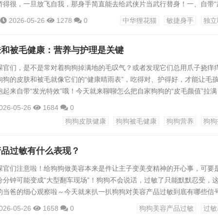
娇得很，一旦放飞自我，那身手简直能去给武侠片当武行替身！一、自带“
当要说狸花猫最让人惊叹的，那必须是它们的运动细胞！上蹿下跳跟开了挂
2026-05-26
1278
0
中华狸花猫
敏捷身手
独立
顶、衣柜上，就没有它们征服不了的高地。记得我家那只“煤球”，有次为
客厅表演了个后空翻接转体360度，看得我手里的瓜子都惊掉了！爬树小
肤和被毛健康：营养与护理是关键
屎官们，是不是常对着狗狗掉满地的毛叹气？或者发现它们总用爪子挠痒
狗狗的皮肤和被毛就像它们的“健康晴雨表”，吃得对、护得好，才能让毛
起来自带“发光特效”哦！今天就来聊聊怎么把自家狗狗的“皮毛颜值”拉满
手也能轻松get～一、吃对“美毛餐”，营养是幕后大佬都说“病从口入”，
026-05-26
1684
0
半和吃有关。想让被毛亮泽、皮肤强健，这几样营养素可得安排明白：Ome
狗狗皮肤健康
狗狗被毛健康
狗狗营养
狗狗
于给皮肤“敷面膜”！三文鱼、亚麻籽里的Omega-3能缓解干燥瘙痒，...
产品过敏有什么表现？
屎官们注意啦！给狗狗做美容本来是件让主子变美变精神的开心事，可要
分分钟可能变成“大型翻车现场”！狗狗不会说话，过敏了只能默默忍受，
的当爸的细心观察啦～今天就来扒一扒狗狗对美容产品过敏到底有哪些信
记下来！一、皮肤发红发痒，爪子挠不停这绝对是最常见也最容易发现的
026-05-26
1658
0
狗狗美容产品过敏
过敏
类用了不合适的护肤品会脸红刺痒一样，狗狗过敏首先会表现在皮肤上。