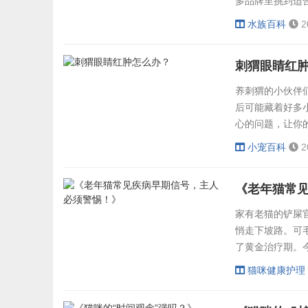
多品牌里挑到适
懂的3个核心问
水族百科
2
种是基础：陆龟
更挑剔（偏爱昆
刺猬眼睛红
是关键：幼龟要高
养刺猬的小伙伴
后可能藏着好多
心的问题，让你
别慌，咱们先来
小宠百科
2
状？小家伙会不
样活蹦乱跳，问
《老年猫常
整天蔫蔫的不爱动
家有老猫的铲屎
悄走下坡路。可
了黄金治疗期。
年快乐时光呢！
猫咪健康护理
它挑食！老年猫
点：饭碗里的粮