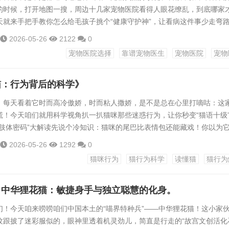
的时候，打开地图一搜，周边十几家宠物医院看得人眼花缭乱，到底哪家
天就来手把手教你怎么给毛孩子挑个“健康守护神”，让看病这件事少走弯
先看“硬实力”：资质和环境是底线选医院跟给娃选幼儿园一样，第一眼看的
2026-05-26
2122
0
”。首先得确认这家医院有没有《动物诊疗许可证》和营业执照，这些通常
宠物医院选择
靠谱宠物医生
宠物医院
宠物
没看到可以主动问前台，正规机构肯定不藏着掖着。然后悄悄观察下环境
..
猫：行为背后的科学》
，每天看着它时而高冷傲娇，时而粘人撒娇，是不是总在心里打嘀咕：这
慌！今天咱们就用科学视角扒一扒猫咪那些迷惑行为，让你秒变“猫语十级
“肢体密码”大解读先说个冷知识：猫咪的尾巴比表情包还能藏戏！你以为
特漏！尾巴竖成避雷针：恭喜！这是猫咪的“最高礼仪”，表示“本喵对你很
2026-05-26
1292
0
朕的头”尾巴夹屁股缝：快收手！它现在紧张得一批，可能刚做了坏事（比
猫咪行为
猫行为科学
读懂猫
猫行为
）尾巴甩得像电动马达：危险预警！这时候去撸猫，小心收获“爱的小拳拳”
」中华狸花猫：敏捷身手与独立聪慧的化身。
们！今天咱来唠唠咱们中国本土的“喵界特种兵”——中华狸花猫！这小家
纹跟披了迷彩服似的，眼神里透着机灵劲儿，简直是行走的“故宫文创活化