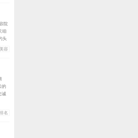
苹果
容院
天咱
的头
腋下、
美容
毛时发
防打
朋
口的
忠诚
不同狗
守护
排名
焦虑