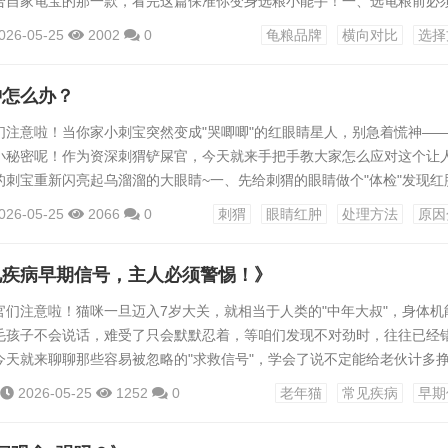
合自家龟宝的那一款，看完这篇保准你变身选粮小能手！一、选龟粮前必
题先别急着看品牌，选粮就像给娃选奶粉，得先明白自家龟龟的"体质需求"
026-05-25
2002
0
龟粮品牌
横向对比
选择
爱吃素（比如牧草、南瓜干），水龟是杂食派（鱼虾肉+果蔬都得有），
虫和浆果）。拿陆龟粮喂巴西龟？等于让兔子啃红烧肉，想想都不对劲！
肿怎么办？
蛋白促...
们注意啦！当你家小刺宝突然变成"哭唧唧"的红眼睛星人，别急着慌神—
小秘密呢！作为资深刺猬铲屎官，今天就来手把手教大家怎么应对这个让
的刺宝重新闪亮起乌溜溜的大眼睛~一、先给刺猬的眼睛做个"体检"发现红
个三步观察法：看看眼睛周围有没有黏糊糊的分泌物？是透明的还是黄色
026-05-25
2066
0
刺猬
眼睛红肿
处理方法
原因
会老是拿爪子揉眼睛，或者一个劲儿往角落蹭？食欲和精神头怎么样？要
题可能不大哦！划重点！如果发现眼睛睁不开、分泌物像黄鼻涕，或者小
见疾病早期信号，主人必须警惕！》
，那可...
官们注意啦！猫咪一旦迈入7岁大关，就相当于人类的"中年大叔"，身体机
毛孩子不会说话，难受了只会默默忍着，等咱们发现不对劲时，往往已经
今天就来聊聊那些容易被忽略的"求救信号"，学会了说不定能给老伙计多
一、吃饭喝水藏玄机，三看两摸辨异常你家猫咪最近是不是总剩猫粮？先
2026-05-25
1252
0
老年猫
常见疾病
早期
突然食欲下降，可能是牙口疼得嚼不动，也可能是肾脏在"报警"。记得观
超过半天没动，或者舔两口就走开水盆周围突然出现水渍，喝得多尿得多