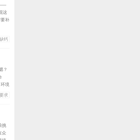
——
现这
需要补
育全
要是
缺钙
产后
腮？
命
、环境
仓鼠宝
要求
"：大
雏鸟要
粮挑
在众