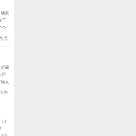
的场景
你下
？今
从它们
观念
时啮
养尊
这货简
少铲
“仙女
动暖
性格
己的
睛，像
，咱
事