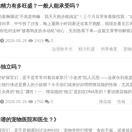
的精力有多旺盛？一般人能承受吗？
拍着胸脯说"不就是狗嘛，我天天跑步能搞定"！三个月后哭丧着脸找我："
鞋叫早，中午拆了沙发，晚上遛两小时回家还在客厅跑酷，我现在看见它
 如果你也对这种"披着狗皮的永动机"动心，先别急着下单—这篇文章带你解锁
开方式！一、边牧精力值：宠物界的"超级赛亚狗"普通狗狗遛弯1小时≈充
2026-05-26
1919
0
弯1小时≈开机预热！作为全球智商排名第一的犬种，它们的精力旺盛程度完
边境牧羊犬
精力旺盛
饲养难度
宠物
基因：祖上是帮牧民放羊的"职业经理人"，一天驱赶羊群几十公里是家常
格独立吗？
的铲屎官们，是不是常常对着自家那只“小老虎”陷入沉思——这家伙到底
生独行侠还是磨人的小妖精？今天咱们就来好好唠唠狸花猫的性格，尤其
头疼的“独立”属性！一、狸花猫的“独立”是刻在DNA里的？要说狸花猫
祖宗说起！这些家伙可不是温室里的花朵，祖上可是在野外摸爬滚打过来
2026-05-26
1750
0
狸花猫
性格
猫粮的年代，它们得自己捕猎、自己找水、自己地盘自己守，这种“自己动
，可不就一代代传下来了嘛！现在的狸花猫虽然成了家猫，但骨子里那股“
靠谱的宠物医院和医生？》
屎官们，是不是都遇到过这种纠结：宠物突然打喷嚏、食欲不振，或者就