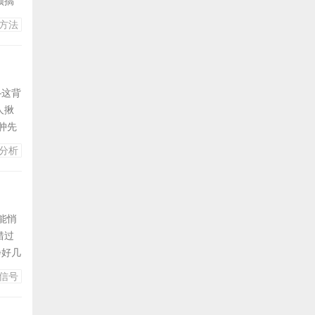
须搞
！品
方法
半水龟
年龄
—这背
人揪
肿先
脓
分析
是照
刺宝
能悄
错过
挣好几
别骂
信号
察这几
像