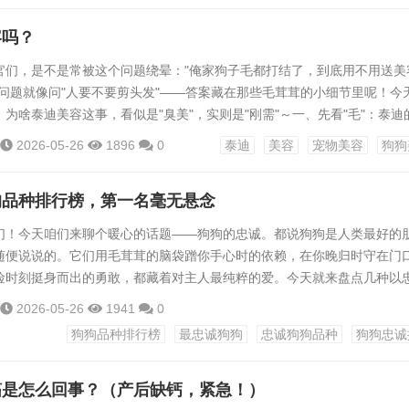
的肚皮、腋下、腹股沟这些皮肤薄嫩的地方突然变得红彤彤的，像熟透的
容吗？
安，用后腿...
官们，是不是常被这个问题绕晕："俺家狗子毛都打结了，到底用不用送美
这问题就像问"人要不要剪头发"——答案藏在那些毛茸茸的小细节里呢！今
为啥泰迪美容这事，看似是"臭美"，实则是"刚需"～一、先看"毛"：泰迪
！养过泰迪的都知道，它们那卷毛简直是"行走的毛线团制造机"！尤其是
2026-05-26
1896
0
泰迪
美容
宠物美容
狗狗
三天不梳就缠成小疙瘩。有次邻居家的"奶茶"因为毛结太严重，去医院剃
，心疼得主人直掉眼泪。所以啊，定期美容可不是为了时髦，是真·救命！
狗品种排行榜，第一名毫无悬念
们！今天咱们来聊个暖心的话题——狗狗的忠诚。都说狗狗是人类最好的
随便说说的。它们用毛茸茸的脑袋蹭你手心时的依赖，在你晚归时守在门
险时刻挺身而出的勇敢，都藏着对主人最纯粹的爱。今天就来盘点几种以
看有没有你家那位毛孩子吧！一、这些“忠犬选手”凭啥上榜？说到忠诚，
2026-05-26
1941
0
奇百怪。有的是“粘人小棉袄”，恨不得24小时挂在你身上；有的是“沉默
狗狗品种排行榜
最忠诚狗狗
忠诚狗狗品种
狗狗忠诚
明“我的眼里只有你”。咱们今天的榜单，综合了狗狗对主人的关注度、分离
..
搐是怎么回事？（产后缺钙，紧急！）