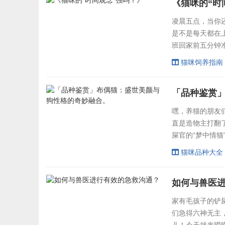
《猫咪的“时
个"小喷泉"摸着它.
凌晨五点，当你
是不是每天都在
班回家前五分钟
天咱们就来好好
猫咪饲养指南
的老祖宗说起。
齿类动物最活跃
「品种鉴赏
处优，依然保留着“
嘿，养猫的朋友
直是造物主打翻
屎官的“梦中情猫
滤镜”。先说这身
猫咪品种大全
宝宝！重点是人
美，就像精心设
如何与兽医
装着整...
家有毛孩子的铲
们急得六神无主