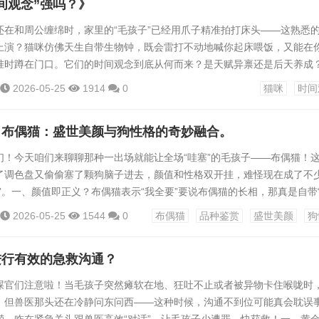
间观念”强吗？》
..
还在和周公缠绵时，家里的“毛孩子”已经用爪子精准拍打床头——这熟悉
上演？猫咪仿佛天生自带生物钟，既会雷打不动地喊你起床喂饭，又能在
准时蹲在门口。它们的时间观念到底从何而来？是天赋异禀还是后天养成
唠唠这个话题！一、猫咪的“时间魔法”从哪来？要说猫咪的时间感，得先
2026-05-25
1914
0
猫咪
时间
作为沙漠独行侠的后代，野猫需要精准计算猎物活动规律：比如黎明黄昏
，正午时分则躲在阴凉处避暑。这种刻在DNA里的生存本能，让家猫即使
」布偶猫：盛世美颜与狗性格的奇妙融合。
...
们！今天咱们来聊聊那种一出场就能让全场“哇塞”的毛孩子——布偶猫！
了调色盘又偷偷塞了颗狗脑子进去，颜值和性格双开挂，难怪现在成了不
”。一、颜值即正义？布偶猫表示“我全要”要说布偶猫的长相，那真是自带
 fur，跟高级羊绒毯似的，摸上去软乎乎、蓬蓬的，冬天抱着简直就是移
2026-05-25
1544
0
布偶猫
品种鉴赏
盛世美颜
狗
家毛色还特别讲究，什么海豹双色、蓝手套、巧克力重点色，每种都有自
计的限量款。再看那张脸，标准的“楔形脸”，配上一双水汪汪的蓝色大眼
进行有效的急救沟通？
屎官们注意啦！当毛孩子突然瘫软在地、狂吐不止或者被异物卡住喉咙时
，但兽医那头还在冷静问东问西——这种时候，沟通不到位可能真会耽误