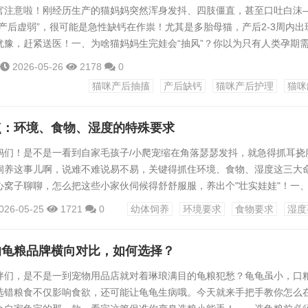
官注意啦！刚经历生产的猫妈妈突然浑身发抖、四肢僵直，甚至口吐白沫
产后虚弱”，很可能是急性缺钙在作祟！尤其是多胎母猫，产后2-3周内出
犹豫，赶紧送医！一、为啥猫妈妈生完娃会“抽风”？你以为只有人类孕期
乳期简直是“钙流失马拉松”！一只母猫怀孕时，肚里4-6只小猫的骨骼发
2026-05-26
2178
0
奶水更是“钙含量大户”，每天通过乳汁流失的钙相当于自身储备的1/3！
猫咪产后抽搐
产后缺钙
猫咪产后护理
猫咪
够、维生素D跟不上，就像银行账户只出不进，很快就会“透支”——这就是
点：环境、食物、湿度的特殊要求
妈们！是不是一看到自家毛孩子/小爬宠缩在角落瑟瑟发抖，就急得抓耳挠
饲养这事儿啊，说难不难说易不易，关键得抓住环境、食物、湿度这三大
心窝子聊聊，怎么把这些小家伙伺候得舒舒服服，养出个"壮实娃娃"！一
"安全屋"刚离开妈妈的小生命，对环境变化比咱们想象中敏感多了！就拿
026-05-25
1721
0
幼体饲养
环境要求
食物要求
湿度
个三五度就可能感冒，更别说那些来自热带的爬行动物了。温度要"刚刚好
在25-28℃，记得用温控器别凭手感！比如守宫苗得用加热垫，而鹦鹉
的龟粮品牌横向对比，如何选择？
伴们，是不是一到宠物用品店就对着琳琅满目的龟粮犯愁？龟龟虽小，口
选错粮食不仅影响食欲，还可能让龟龟生病哦。今天就来手把手教你怎么