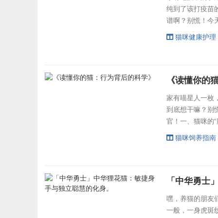
纯到了该打疫苗
谱啊？别慌！今
花冤枉钱~一、
猫咪健康护理
是“正规不正规
显眼位置，要是
诊疗区和住院区是.
《读懂你的
家有喵星人一枚
到底想干嘛？别
官！一、猫咪的
巴是开心？大漏
猫咪饲养指南
意，允许你摸摸
喝你杯子里的水
痕套餐再说说...
「中华勇士
嘿，养猫的朋友
一般，一身虎斑