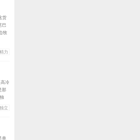
这货
尾巴
边牧
电
全颠
精力
便饭，
是高冷
是那
的独
的。
独立
手丰
朕能
是单