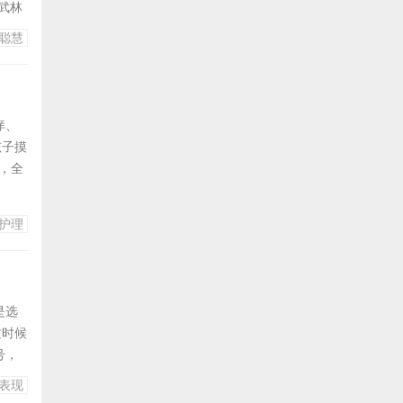
武林
似
聪慧
了抓一
能手：
痒、
孩子摸
，全
狗狗
ga-
护理
是选
这时候
号，
症
表现
你可