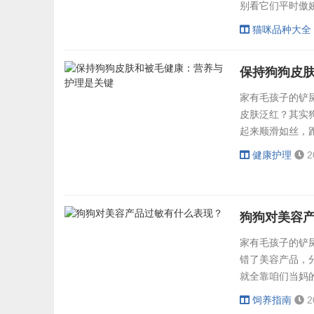
别看它们平时傲
秘籍”的身手担
猫咪品种大全
的，家里的冰箱
只苍蝇，愣是在
保持狗狗皮
小区里的老...
家有毛孩子的铲
皮肤泛红？其实
起来顺滑如丝，跑
程干货无套路，新
健康护理
2
的皮毛问题也多
3/6脂肪酸：相当
狗狗对美容
家有毛孩子的铲
错了美容产品，
就全靠咱们当妈
赶紧拿出小本本
饲养指南
2
状！就像咱们人