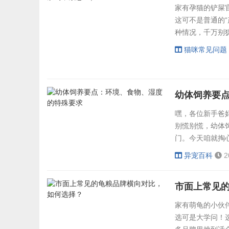
家有孕猫的铲屎
这可不是普通的“
种情况，千万别
钙？猫咪怀孕和哺
猫咪常见问题
靠她供应；生完后
平时饮食里钙不
低...
幼体饲养要
嘿，各位新手爸
别慌别慌，幼体
门。今天咱就掏
篇：打造幼崽的
异宠百科
2
宝来说，温度差
多数幼体适宜温度
市面上常见
准备保温箱...
家有萌龟的小伙
选可是大学问！