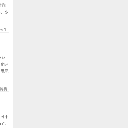
才靠
路、少
必须
会挂在
医生
——
家伙
”翻译
它甩尾
满
如偷
解析
+血
伙可不
石”。