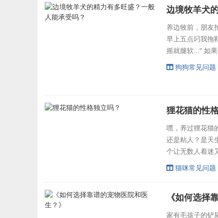
边境牧羊犬
养边牧前，朋友
早上五点叼我拖
摇就腿软..."
精力值的正确打
狗狗常见问题
80%，边牧遛
覆认知：工作狂
现代...
狸花猫的性
嘿，养过狸花猫
还是粘人？是天
个让无数人着迷又
立，那可得从老
猫咪常见问题
想想看，在没有
衣足食”的基因
《如何选择
行”的劲儿可没...
家有毛孩子的铲