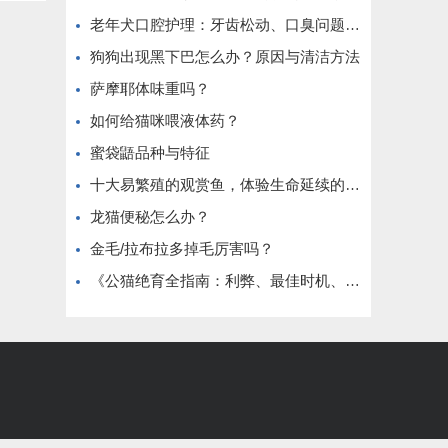
老年犬口腔护理：牙齿松动、口臭问题解决
狗狗出现黑下巴怎么办？原因与清洁方法
萨摩耶体味重吗？
如何给猫咪喂液体药？
蜜袋鼯品种与特征
十大易繁殖的观赏鱼，体验生命延续的乐趣
龙猫便秘怎么办？
金毛/拉布拉多掉毛厉害吗？
《公猫绝育全指南：利弊、最佳时机、术前准备与术后护理》