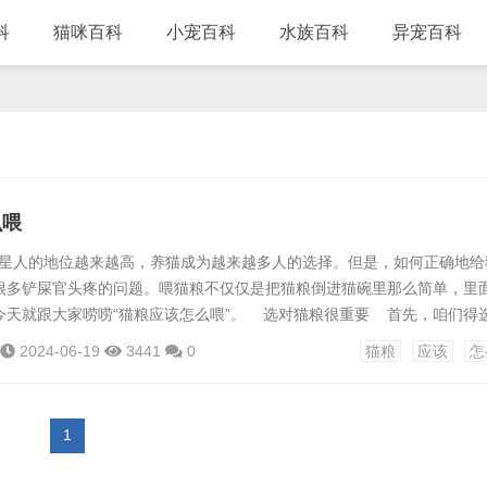
科
猫咪百科
小宠百科
水族百科
异宠百科
么喂
人的地位越来越高，养猫成为越来越多人的选择。但是，如何正确地给
很多铲屎官头疼的问题。喂猫粮不仅仅是把猫粮倒进猫碗里那么简单，里
今天就跟大家唠唠“猫粮应该怎么喂”。 选对猫粮很重要 首先，咱们得
猫粮种类繁多，有干粮、湿粮，还有冻干粮。干粮方便保存，但要注意猫
2024-06-19
3441
0
猫粮
应该
怎
分足，但开封后要尽快吃完；冻干粮营养丰富，但价格相对较高。选择猫
表，确保没有太多的添加剂和防腐剂。另外，根据猫咪的年龄、体重和健
1