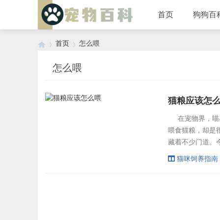
首页
狗狗百
首页
怎么喂
怎么喂
›
›
猫粮应该怎
在宠物界，喵星
喂食猫粮，却是
藏着不少门道。
猫粮。市面上的
猫咪饲养指南
饮水量；湿粮水
时，要看清成分
况选择合...