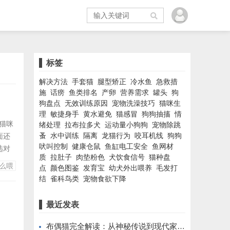
标签
解决方法
手套猫
腿型矫正
冷水鱼
急救措
施
话痨
鱼类排名
产卵
营养需求
罐头
狗
狗盘点
无效训练原因
宠物洗澡技巧
猫咪生
理
敏捷身手
黄水避免
猫感冒
狗狗抽搐
情
猫咪
绪处理
拉布拉多犬
运动量小狗狗
宠物除跳
蚤
水中训练
隔离
龙猫行为
咬耳机线
狗狗
面还
吠叫控制
健康仓鼠
鱼缸电工安全
鱼网材
选对
质
拉肚子
肉垫粉色
犬饮食信号
猫种盘
咪的
么喂
点
颜色图鉴
发育宝
幼犬外出喂养
毛发打
粮
结
雀科鸟类
宠物食欲下降
康状
最近发表
布偶猫完全解读：从神秘传说到现代家庭伴侣的蜕变之路。