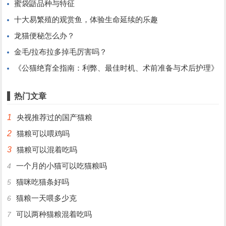
蜜袋鼯品种与特征
十大易繁殖的观赏鱼，体验生命延续的乐趣
龙猫便秘怎么办？
金毛/拉布拉多掉毛厉害吗？
《公猫绝育全指南：利弊、最佳时机、术前准备与术后护理》
热门文章
1
央视推荐过的国产猫粮
2
猫粮可以喂鸡吗
3
猫粮可以混着吃吗
一个月的小猫可以吃猫粮吗
4
猫咪吃猫条好吗
5
猫粮一天喂多少克
6
可以两种猫粮混着吃吗
7