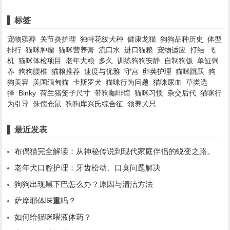
标签
宠物殡葬
关节炎护理
独特花纹犬种
健康龙猫
狗狗品种历史
体型
排行
猫咪肿瘤
猫咪营养膏
流口水
进口猫粮
宠物适应
打结
飞
机
猫咪体检项目
老年犬粮
多久
训练狗狗安静
自制狗饭
单缸饲
养
狗狗腰椎
猫粮推荐
速度与优雅
守宫
卵荚护理
猫咪跳跃
狗
狗美容
美国缅甸猫
卡斯罗犬
猫咪行为问题
猫咪尿血
草类选
择
Binky
荷兰猪笼子尺寸
带狗咖啡馆
猫咪习惯
杂交后代
猫咪行
为引导
侏儒仓鼠
狗狗库兴氏综合征
领养犬只
最近发表
布偶猫完全解读：从神秘传说到现代家庭伴侣的蜕变之路。
老年犬口腔护理：牙齿松动、口臭问题解决
狗狗出现黑下巴怎么办？原因与清洁方法
萨摩耶体味重吗？
如何给猫咪喂液体药？