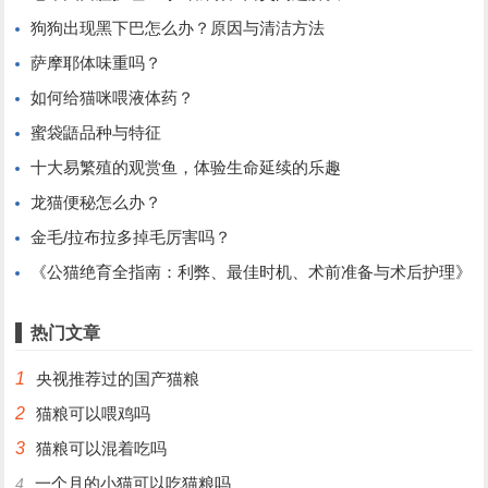
狗狗出现黑下巴怎么办？原因与清洁方法
萨摩耶体味重吗？
如何给猫咪喂液体药？
蜜袋鼯品种与特征
十大易繁殖的观赏鱼，体验生命延续的乐趣
龙猫便秘怎么办？
金毛/拉布拉多掉毛厉害吗？
《公猫绝育全指南：利弊、最佳时机、术前准备与术后护理》
热门文章
1
央视推荐过的国产猫粮
2
猫粮可以喂鸡吗
3
猫粮可以混着吃吗
一个月的小猫可以吃猫粮吗
4