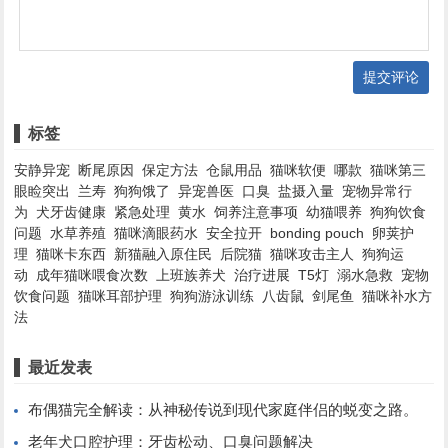
提交评论
标签
安静异宠
断尾原因
保定方法
仓鼠用品
猫咪软便
哪款
猫咪第三
眼睑突出
兰寿
狗狗饿了
异宠兽医
口臭
盐摄入量
宠物异常行
为
犬牙齿健康
紧急处理
黄水
饲养注意事项
幼猫喂养
狗狗饮食
问题
水草养殖
猫咪滴眼药水
安全拉开
bonding pouch
卵荚护
理
猫咪卡东西
新猫融入原住民
后院猫
猫咪攻击主人
狗狗运
动
成年猫咪喂食次数
上班族养犬
治疗进展
T5灯
溺水急救
宠物
饮食问题
猫咪耳部护理
狗狗游泳训练
八齿鼠
剑尾鱼
猫咪补水方
法
最近发表
布偶猫完全解读：从神秘传说到现代家庭伴侣的蜕变之路。
老年犬口腔护理：牙齿松动、口臭问题解决