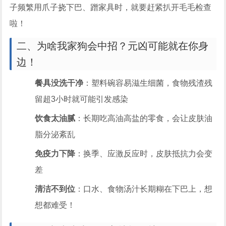
子频繁用爪子挠下巴、蹭家具时，就要赶紧扒开毛毛检查
啦！
二、为啥我家狗会中招？元凶可能就在你身
边！
餐具没洗干净
：塑料碗容易滋生细菌，食物残渣残
留超3小时就可能引发感染
饮食太油腻
：长期吃高油高盐的零食，会让皮肤油
脂分泌紊乱
免疫力下降
：换季、应激反应时，皮肤抵抗力会变
差
清洁不到位
：口水、食物汤汁长期糊在下巴上，想
想都难受！