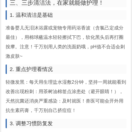
三、三步清洁法，在家就能做护理！
1. 温和清洁是基础
准备婴儿无泪沐浴露或宠物专用药浴香波（含氯己定成分
最佳），用棉球蘸温水轻轻擦拭下巴，软化黑头后再打圈
按摩。注意！千万别用人类的洗面奶哦，pH值不合适会刺
激皮肤~
2. 重点护理看情况
轻微发黑：每天用生理盐水湿敷2分钟，坚持一周就能看到
改善出现粉刺：用茶树油棉签点涂患处（避开眼睛！），
天然抗菌还消炎严重感染：及时就医！兽医可能会开外用
抗生素药膏，千万别自己挤痘痘！
3. 调整习惯防复发