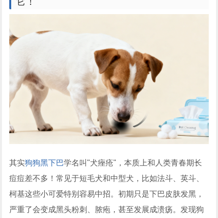
它！
其实
狗狗黑下巴
学名叫"犬痤疮"，本质上和人类青春期长
痘痘差不多！常见于短毛犬和中型犬，比如法斗、英斗、
柯基这些小可爱特别容易中招。初期只是下巴皮肤发黑，
严重了会变成黑头粉刺、脓疱，甚至发展成溃疡。发现狗