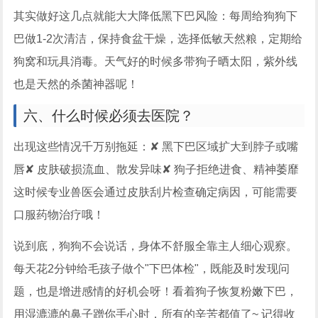
其实做好这几点就能大大降低黑下巴风险：每周给狗狗下
巴做1-2次清洁，保持食盆干燥，选择低敏天然粮，定期给
狗窝和玩具消毒。天气好的时候多带狗子晒太阳，紫外线
也是天然的杀菌神器呢！
六、什么时候必须去医院？
出现这些情况千万别拖延：✘ 黑下巴区域扩大到脖子或嘴
唇✘ 皮肤破损流血、散发异味✘ 狗子拒绝进食、精神萎靡
这时候专业兽医会通过皮肤刮片检查确定病因，可能需要
口服药物治疗哦！
说到底，狗狗不会说话，身体不舒服全靠主人细心观察。
每天花2分钟给毛孩子做个"下巴体检"，既能及时发现问
题，也是增进感情的好机会呀！看着狗子恢复粉嫩下巴，
用湿漉漉的鼻子蹭你手心时，所有的辛苦都值了~ 记得收