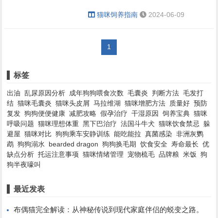
猫咪饲养指南
2024-06-09
1
标签
出油
乱尿原因分析
成年狗狗喂食次数
毛囊炎
判断方法
毛发打
结
猫咪毛囊炎
猫咪头皮屑
马拉维湖
猫咪增肥方法
质量好
预防
复发
狗狗便便健康
减肥攻略
假孕治疗
干湿原因
饲养宝典
猫咪
呼吸问题
猫咪理想体重
黑下巴治疗
法国斗牛犬
猫咪饮食禁忌
躲
避屋
猫咪对比
狗狗乘车安静训练
能吃能拉
真菌感染
非洲灰鹦
鹉
狗狗溺水
bearded dragon
狗狗换毛期
饮食安全
寿命最长
优
缺点分析
托运注意事项
猫咪情绪管理
宠物梳毛
品牌粮
米饭
狗
狗半夜嚎叫
最近发表
布偶猫完全解读：从神秘传说到现代家庭伴侣的蜕变之路。