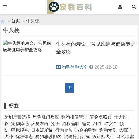
首页
牛头梗
牛头梗
牛头梗的寿命、常见疾病与健康养护
›
›
全攻略
狗狗品种大全
2025-12-18
1
标签
牙刷牙膏选择
狗狗敲门反应
狗狗排便管理
宠物兔照顾
十大推
荐
宠物掉毛
滚臭东西
笼子
猫粮品牌
需要
习性
猫安全
预
防
猫咪掉毛
日本短尾猫
行为异常
适合的狗狗
狗狗受伤
大院子
犬种
优雅体态
狗狗忠诚排名
狗狗行为训练
设计师犬种
马桶堵塞