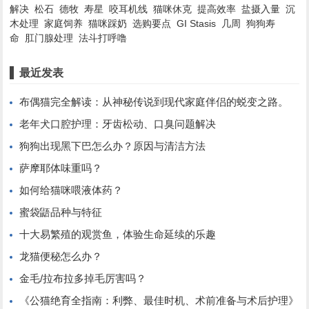
解决
松石
德牧
寿星
咬耳机线
猫咪休克
提高效率
盐摄入量
沉
木处理
家庭饲养
猫咪踩奶
选购要点
GI Stasis
几周
狗狗寿
命
肛门腺处理
法斗打呼噜
最近发表
布偶猫完全解读：从神秘传说到现代家庭伴侣的蜕变之路。
老年犬口腔护理：牙齿松动、口臭问题解决
狗狗出现黑下巴怎么办？原因与清洁方法
萨摩耶体味重吗？
如何给猫咪喂液体药？
蜜袋鼯品种与特征
十大易繁殖的观赏鱼，体验生命延续的乐趣
龙猫便秘怎么办？
金毛/拉布拉多掉毛厉害吗？
《公猫绝育全指南：利弊、最佳时机、术前准备与术后护理》