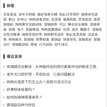
标签
买鱼渠道
老年犬狗粮
猫砂堵塞马桶
鱼缸日常维护
猫咪掉毛原
因
豹点
好奇心
狗狗进食训练
冰淇淋
健康风险
异宠疫苗
接受
新猫砂
狗狗乘车安静训练
宠物驯养
可以
蜱虫安全摘除
龙猫便
秘
刺激
兔子
风险降低
狗狗真菌感染
伦理
成本
翻肠子
宠物友
好型消毒液
猫咪耳部护理
狗狗剃毛误区
鱼缸造景风格
活泼友
善
狗狗摇头
星期猫
雨季刺激
蜜袋鼯
块状掉毛
宠物喜好
尿频
治疗
宠物貂训练
喂食
行为训练
胡子清洁
最近发表
布偶猫完全解读：从神秘传说到现代家庭伴侣的蜕变之路。
老年犬口腔护理：牙齿松动、口臭问题解决
狗狗出现黑下巴怎么办？原因与清洁方法
萨摩耶体味重吗？
如何给猫咪喂液体药？
蜜袋鼯品种与特征