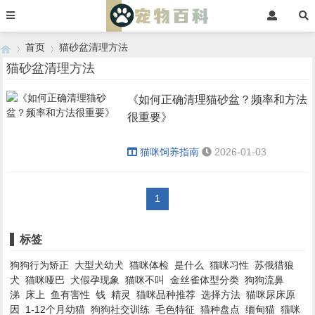
首页
猫砂盆清理方法
猫砂盆清理方法
《如何正确清理猫砂盆？频率和方法
›
›
很重要》
猫咪饲养指南
2026-01-03
1
标签
狗狗行为矫正
大型犬幼犬
猫咪体检
是什么
猫咪习性
苏俄猎狼
犬
猫咪哑巴
犬假孕现象
猫咪不叫
金丝雀体型分类
狗狗流鼻
涕
床上
鱼有害性
钱
精灵
猫咪品种推荐
选择方法
猫咪尿床原
因
1-12个月幼猫
狗狗社交训练
毛色特征
猫种盘点
缅甸猫
猫咪