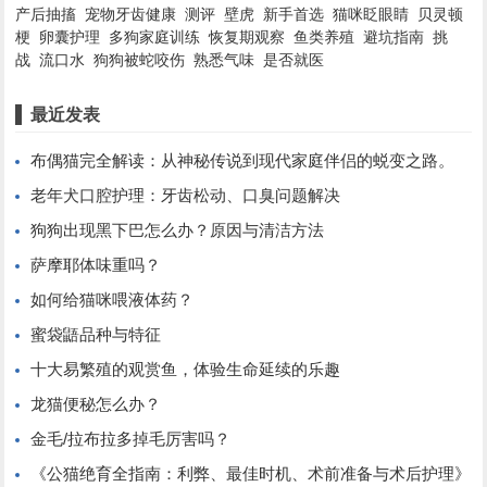
产后抽搐
宠物牙齿健康
测评
壁虎
新手首选
猫咪眨眼睛
贝灵顿
梗
卵囊护理
多狗家庭训练
恢复期观察
鱼类养殖
避坑指南
挑
战
流口水
狗狗被蛇咬伤
熟悉气味
是否就医
最近发表
布偶猫完全解读：从神秘传说到现代家庭伴侣的蜕变之路。
老年犬口腔护理：牙齿松动、口臭问题解决
狗狗出现黑下巴怎么办？原因与清洁方法
萨摩耶体味重吗？
如何给猫咪喂液体药？
蜜袋鼯品种与特征
十大易繁殖的观赏鱼，体验生命延续的乐趣
龙猫便秘怎么办？
金毛/拉布拉多掉毛厉害吗？
《公猫绝育全指南：利弊、最佳时机、术前准备与术后护理》