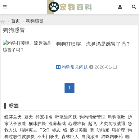
首页
狗狗感冒
狗狗感冒
狗狗打喷嚏、流鼻涕是感冒了吗？
›
›
狗狗常见问题
2026-01-11
1
标签
纽芬兰犬
夏天
异宠排名
呼吸道问题
狗狗情绪管理
狗狗呕吐
拆
家队长改造
猫咪肿块
混养基础
心理准备
起飞
犬类食欲减退
急
救方法
猫咪离去
T5灯
标志
钱
盛世美颜
喂
幼猫粮
猫护理
狗
狗过敏性皮肤炎
不出门驱虫
森林巨人
自我涂沫
猫咪内驱药
哪