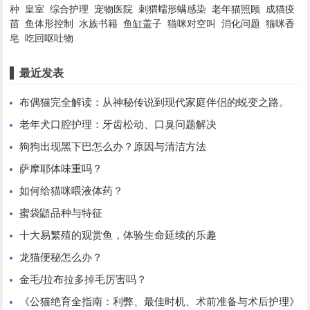
种
皇室
综合护理
宠物医院
刺猬蠕形螨感染
老年猫照顾
成猫疫
苗
鱼体形控制
水族书籍
鱼缸盖子
猫咪对空叫
消化问题
猫咪香
皂
吃回呕吐物
最近发表
布偶猫完全解读：从神秘传说到现代家庭伴侣的蜕变之路。
老年犬口腔护理：牙齿松动、口臭问题解决
狗狗出现黑下巴怎么办？原因与清洁方法
萨摩耶体味重吗？
如何给猫咪喂液体药？
蜜袋鼯品种与特征
十大易繁殖的观赏鱼，体验生命延续的乐趣
龙猫便秘怎么办？
金毛/拉布拉多掉毛厉害吗？
《公猫绝育全指南：利弊、最佳时机、术前准备与术后护理》