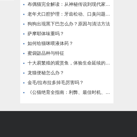
布偶猫完全解读：从神秘传说到现代家庭伴侣的蜕变之路。
老年犬口腔护理：牙齿松动、口臭问题解决
狗狗出现黑下巴怎么办？原因与清洁方法
萨摩耶体味重吗？
如何给猫咪喂液体药？
蜜袋鼯品种与特征
十大易繁殖的观赏鱼，体验生命延续的乐趣
龙猫便秘怎么办？
金毛/拉布拉多掉毛厉害吗？
《公猫绝育全指南：利弊、最佳时机、术前准备与术后护理》