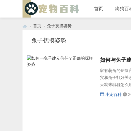
首页
狗狗百
首页
兔子抚摸姿势
兔子抚摸姿势
›
›
如何与兔子
家有萌兔的铲屎
实和兔子打好关
天就来聊聊怎么
从"不强迫"开
小宠百科
2
球。这时候千万
动作轻一点，顺
距离，别突然...