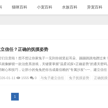
科
猫咪百科
小宠百科
水族百科
异宠百科
建立信任？正确的抚摸姿势
官们注意啦！想不想让你家兔子一见到你就竖起耳朵、蹦蹦跳跳地蹭过来
系就像解锁一款治愈系游戏，关键要掌握"温柔试探+正确姿势"的通关密码
用耐心和技巧，让胆小的兔兔把你当成最信赖的"专属沙发"~一、建立信任
始的友谊刚接回家的小兔子就像敏感的小刺猬，突然换了新环境会紧张得缩
026-01-11
1555
0
与兔子建立信任
兔子抚摸姿势
正确抚摸
别急着抱它亲它，咱们得先当几天"背景板"——每天固定时间喂粮草，放
便用温和的语气说句"吃饭啦"，让它把你的声音和愉快体验绑定清理笼子
1