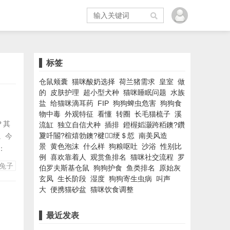
标签
仓鼠颊囊
猫咪酸奶选择
荷兰猪需求
皇室
做
的
皮肤护理
超小型犬种
猫咪睡眠问题
水族
盐
给猫咪滴耳药
FIP
狗狗蜱虫危害
狗狗食
物中毒
外观特征
看懂
转圈
长毛猫梳子
溪
？其
流缸
独立自信犬种
插排
鐙楃嫍灏跨粨鐭?鑽
夐吀閽?楦熺勃鐭?楗绠＄悊
南美风造
。今
景
黄色泡沫
什么样
狗粮呕吐
沙浴
性别比
：
例
喜欢靠着人
观赏鱼排名
猫咪社交流程
罗
成毛
兔子
伯罗夫斯基仓鼠
狗狗护食
鱼类排名
原始灰
食盆时
玄凤
生长阶段
湿度
狗狗寄生虫病
叫声
时保持
大
便携猫砂盆
猫咪饮食调整
最近发表