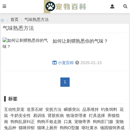
首页
气味熟悉方法
气味熟悉方法
如何让刺猬熟悉你的气味？
›
›
小宠百科
2026-01-15
1
标签
互动性异宠
造景石材
安抚方法
瞬膜突出
品系维持
钓鱼饵料
花
鼠
牛奶安全性
易训练
肾脏疾病
牧场管理者
灯具选择
养猫指
南
狗狗乱尿纠正
狗狗不敢走路
口臭
宠物寄养
狗狗肛门腺
宠物
兔品种
猫咪抑郁
猫咪上厕所
狗狗O型腿
呕吐黄水
缅因猫饲养成