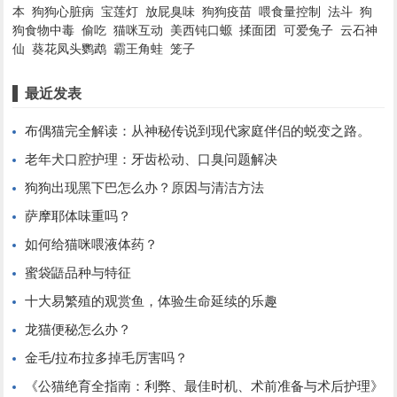
本
狗狗心脏病
宝莲灯
放屁臭味
狗狗疫苗
喂食量控制
法斗
狗
狗食物中毒
偷吃
猫咪互动
美西钝口螈
揉面团
可爱兔子
云石神
仙
葵花凤头鹦鹉
霸王角蛙
笼子
最近发表
布偶猫完全解读：从神秘传说到现代家庭伴侣的蜕变之路。
老年犬口腔护理：牙齿松动、口臭问题解决
狗狗出现黑下巴怎么办？原因与清洁方法
萨摩耶体味重吗？
如何给猫咪喂液体药？
蜜袋鼯品种与特征
十大易繁殖的观赏鱼，体验生命延续的乐趣
龙猫便秘怎么办？
金毛/拉布拉多掉毛厉害吗？
《公猫绝育全指南：利弊、最佳时机、术前准备与术后护理》