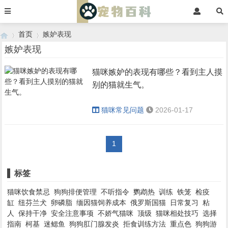
首页
嫉妒表现
嫉妒表现
猫咪嫉妒的表现有哪些？看到主人摸
›
›
别的猫就生气。
猫咪常见问题
2026-01-17
1
标签
猫咪饮食禁忌
狗狗排便管理
不听指令
鹦鹉热
训练
铁笼
检疫
缸
纽芬兰犬
卵磷脂
缅因猫饲养成本
俄罗斯国猫
日常复习
粘
人
保持干净
安全注意事项
不娇气猫咪
顶级
猫咪相处技巧
选择
指南
柯基
迷鳃鱼
狗狗肛门腺发炎
拒食训练方法
重点色
狗狗游