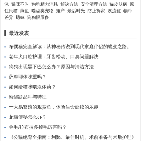
泳
猫咪不叫
狗狗精力消耗
解决方法
安全清理方法
猫皮肤病
原
住民猫
燕鱼
啮齿类宠物
难产
最后时光
防止拆家
溪流缸
物种
差异
蟋蟀
狗狗眼屎多
最近发表
布偶猫完全解读：从神秘传说到现代家庭伴侣的蜕变之路。
老年犬口腔护理：牙齿松动、口臭问题解决
狗狗出现黑下巴怎么办？原因与清洁方法
萨摩耶体味重吗？
如何给猫咪喂液体药？
蜜袋鼯品种与特征
十大易繁殖的观赏鱼，体验生命延续的乐趣
龙猫便秘怎么办？
金毛/拉布拉多掉毛厉害吗？
《公猫绝育全指南：利弊、最佳时机、术前准备与术后护理》