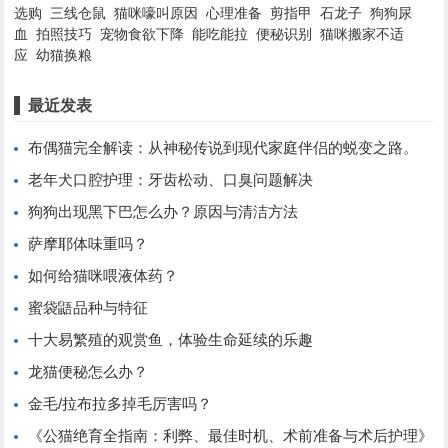
选购
三线仓鼠
猫咪嚎叫原因
心理准备
剪指甲
石龙子
狗狗尿
血
拍照技巧
宠物食欲下降
能吃能拉
便秘识别
猫咪搬家不适
应
幼猫换粮
最近发表
布偶猫完全解读：从神秘传说到现代家庭伴侣的蜕变之路。
老年犬口腔护理：牙齿松动、口臭问题解决
狗狗出现黑下巴怎么办？原因与清洁方法
萨摩耶体味重吗？
如何给猫咪喂液体药？
蜜袋鼯品种与特征
十大易繁殖的观赏鱼，体验生命延续的乐趣
龙猫便秘怎么办？
金毛/拉布拉多掉毛厉害吗？
《公猫绝育全指南：利弊、最佳时机、术前准备与术后护理》