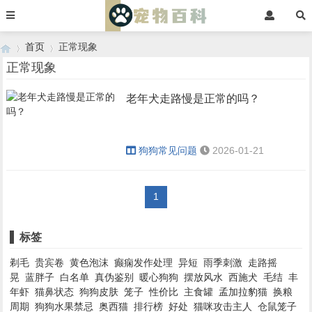
首页
正常现象
正常现象
老年犬走路慢是正常的吗？
›
›
狗狗常见问题
2026-01-21
1
标签
剃毛
贵宾卷
黄色泡沫
癫痫发作处理
异短
雨季刺激
走路摇
晃
蓝胖子
白名单
真伪鉴别
暖心狗狗
摆放风水
西施犬
毛结
丰
年虾
猫鼻状态
狗狗皮肤
笼子
性价比
主食罐
孟加拉豹猫
换粮
周期
狗狗水果禁忌
奥西猫
排行榜
好处
猫咪攻击主人
仓鼠笼子