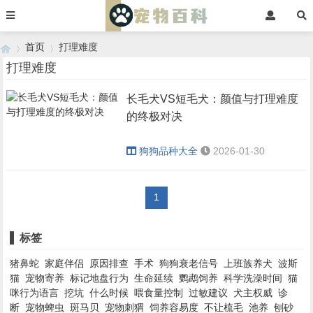
首页
打理难度
打理难度
长毛犬VS短毛犬：颜值与打理难度
›
›
的终极对决
狗狗品种大全
2026-01-30
1
标签
猪鼻蛇
家庭伴侣
原因排查
手术
狗狗衰老信号
上班族养犬
波斯
猫
宠物寄养
标记地盘行为
生命延续
鹦鹉饲养
科学洗澡时间
猫
咪行为语言
挖坑
什么时候
喂食量控制
过敏建议
犬主权威
诊
断
宠物蜱虫
斑马贝
宠物刺猬
饲养容易度
不让梳毛
池养
刨砂