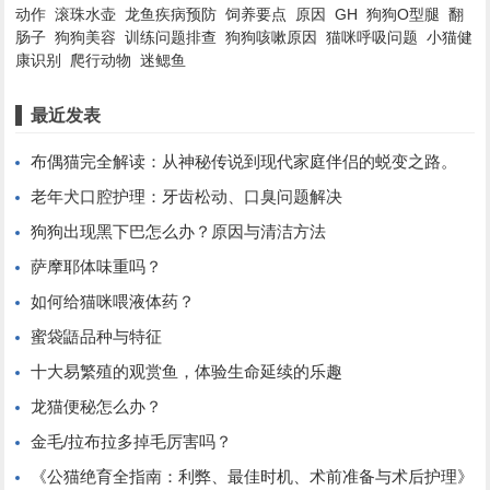
动作
滚珠水壶
龙鱼疾病预防
饲养要点
原因
GH
狗狗O型腿
翻
肠子
狗狗美容
训练问题排查
狗狗咳嗽原因
猫咪呼吸问题
小猫健
康识别
爬行动物
迷鳃鱼
最近发表
布偶猫完全解读：从神秘传说到现代家庭伴侣的蜕变之路。
老年犬口腔护理：牙齿松动、口臭问题解决
狗狗出现黑下巴怎么办？原因与清洁方法
萨摩耶体味重吗？
如何给猫咪喂液体药？
蜜袋鼯品种与特征
十大易繁殖的观赏鱼，体验生命延续的乐趣
龙猫便秘怎么办？
金毛/拉布拉多掉毛厉害吗？
《公猫绝育全指南：利弊、最佳时机、术前准备与术后护理》