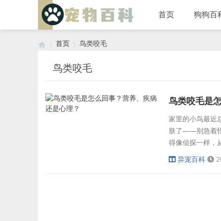
首页
狗狗百
首页
鸟类咬毛
鸟类咬毛
›
›
鸟类咬毛是
家里的小鸟最近
肤了——别急着
得像侦探一样，
就像咱们的头发
异宠百科
2
点菜叶？小心这
筋！繁殖期、换
缺了会皮肤...