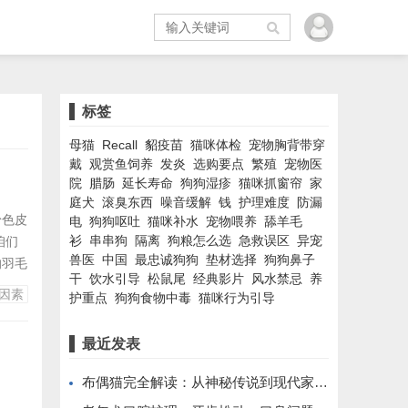
标签
母猫
Recall
貂疫苗
猫咪体检
宠物胸背带穿
戴
观赏鱼饲养
发炎
选购要点
繁殖
宠物医
院
腊肠
延长寿命
狗狗湿疹
猫咪抓窗帘
家
庭犬
滚臭东西
噪音缓解
钱
护理难度
防漏
粉色皮
电
狗狗呕吐
猫咪补水
宠物喂养
舔羊毛
衫
串串狗
隔离
狗粮怎么选
急救误区
异宠
咱们
兽医
中国
最忠诚狗狗
垫材选择
狗狗鼻子
的羽毛
干
饮水引导
松鼠尾
经典影片
风水禁忌
养
偶尔加
因素
护重点
狗狗食物中毒
猫咪行为引导
少了钢
VA
最近发表
布偶猫完全解读：从神秘传说到现代家庭伴侣的蜕变之路。