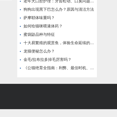
老年犬口腔护理：牙齿松动、口臭问题解决
狗狗出现黑下巴怎么办？原因与清洁方法
萨摩耶体味重吗？
如何给猫咪喂液体药？
蜜袋鼯品种与特征
十大易繁殖的观赏鱼，体验生命延续的乐趣
龙猫便秘怎么办？
金毛/拉布拉多掉毛厉害吗？
《公猫绝育全指南：利弊、最佳时机、术前准备与术后护理》