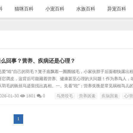
科
猫咪百科
小宠百科
水族百科
异宠百科
怎么回事？营养、疾病还是心理？
总爱"啃"自己的羽毛？笼子底飘着一圈圈绒毛，小家伙脖子后面都快露出
怪它调皮，这背后可能藏着营养、健康甚至心理的大问题！作为养鸟人，
从羽毛的蛛丝马迹里找出真相。一、先看"吃"：营养失衡是常见祸根鸟儿
，缺了营养就容易"掉链子"。你家鸟粮是不是常年老三样？种子、小米、
026-01-30
1801
0
鸟类咬毛
营养因素
疾病因素
心理
些隐形"营养刺客"：蛋白质不足：羽毛的主要成分是角蛋白，就像盖房子
羽期的鸟儿特别需要，试试煮鸡蛋黄、无盐熟虾（别过量！）维生素缺乏：
1