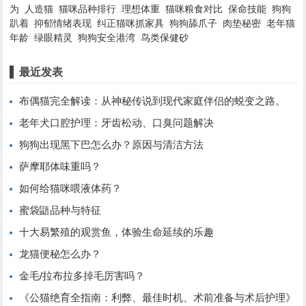
为
人造猫
猫咪品种排行
理想体重
猫咪粮食对比
保命技能
狗狗
趴着
抑郁情绪表现
纠正猫咪抓家具
狗狗舔爪子
肉垫秘密
老年猫
年龄
绿眼精灵
狗狗安全港湾
鸟类保健砂
最近发表
布偶猫完全解读：从神秘传说到现代家庭伴侣的蜕变之路。
老年犬口腔护理：牙齿松动、口臭问题解决
狗狗出现黑下巴怎么办？原因与清洁方法
萨摩耶体味重吗？
如何给猫咪喂液体药？
蜜袋鼯品种与特征
十大易繁殖的观赏鱼，体验生命延续的乐趣
龙猫便秘怎么办？
金毛/拉布拉多掉毛厉害吗？
《公猫绝育全指南：利弊、最佳时机、术前准备与术后护理》