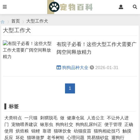
首页
大型工作犬
大型工作犬
有院子必看！这些大型工作犬需要广
›
›
阔空间释放精力
狗狗品种大全
2026-01-31
1
标签
犬类特点
一只猫
刺猬脱毛
做
健康仓鼠
人造公主
不让外人进
门
宠物喂养建议
锹形虫
狗狗社交
狗狗乱尿纠正
便于管理
正确
使用
烘焙粮
锦鲤
靠谱
猫咪饮食
幼猫疫苗
猫狗相处技巧
触摸
反应
坏处
猫咪做梦
老爷树蛙
心理问题
简易猫砂盆
遛狗行