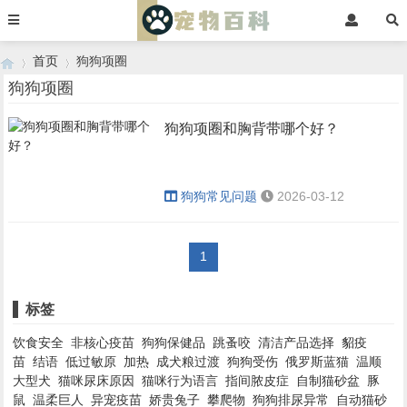
首页
狗狗项圈
狗狗项圈
狗狗项圈和胸背带哪个好？
›
›
狗狗常见问题
2026-03-12
1
标签
饮食安全
非核心疫苗
狗狗保健品
跳蚤咬
清洁产品选择
貂疫
苗
结语
低过敏原
加热
成犬粮过渡
狗狗受伤
俄罗斯蓝猫
温顺
大型犬
猫咪尿床原因
猫咪行为语言
指间脓皮症
自制猫砂盆
豚
鼠
温柔巨人
异宠疫苗
娇贵兔子
攀爬物
狗狗排尿异常
自动猫砂