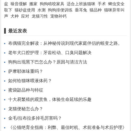
盆
噪音缓解
搬家
狗狗啃咬家具
适合上班族猫咪
手术
蜱虫安全
取下
猫砂盆使用
水测
狗狗排便训练
垂耳兔
猫品种
猫咪异常叫
声
犬种
应对
龙猫习性
宠物补钙
最近发表
布偶猫完全解读：从神秘传说到现代家庭伴侣的蜕变之路。
老年犬口腔护理：牙齿松动、口臭问题解决
狗狗出现黑下巴怎么办？原因与清洁方法
萨摩耶体味重吗？
如何给猫咪喂液体药？
蜜袋鼯品种与特征
十大易繁殖的观赏鱼，体验生命延续的乐趣
龙猫便秘怎么办？
金毛/拉布拉多掉毛厉害吗？
《公猫绝育全指南：利弊、最佳时机、术前准备与术后护理》