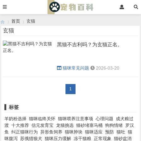
首页
玄猫
玄猫
黑猫不吉利吗？为玄猫正名。
›
›
猫咪常见问题
2026-03-20
1
标签
羊奶粉选择
猫咪临终关怀
猫咪喂养注意事项
心理问题
成犬粮过
渡
十大推荐
信元发育宝
龙猫挑选
猫砂堵塞马桶
狗狗情绪
罗汉
鱼
纠正猫咪行为
异形鱼饲养
猫咪肿块
猫咪适应
预防
猫吐
猫
咪腹泻
苏俄猎狼犬
猫咪压力缓解
冻干猫粮
正常现象
猫砂盆消