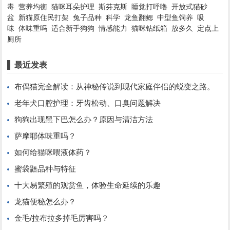
毒
营养均衡
猫咪耳朵护理
斯芬克斯
睡觉打呼噜
开放式猫砂
盆
新猫原住民打架
兔子品种
科学
龙鱼翻鳃
中型鱼饲养
吸
味
体味重吗
适合新手狗狗
情感能力
猫咪钻纸箱
放多久
定点上
厕所
最近发表
布偶猫完全解读：从神秘传说到现代家庭伴侣的蜕变之路。
老年犬口腔护理：牙齿松动、口臭问题解决
狗狗出现黑下巴怎么办？原因与清洁方法
萨摩耶体味重吗？
如何给猫咪喂液体药？
蜜袋鼯品种与特征
十大易繁殖的观赏鱼，体验生命延续的乐趣
龙猫便秘怎么办？
金毛/拉布拉多掉毛厉害吗？