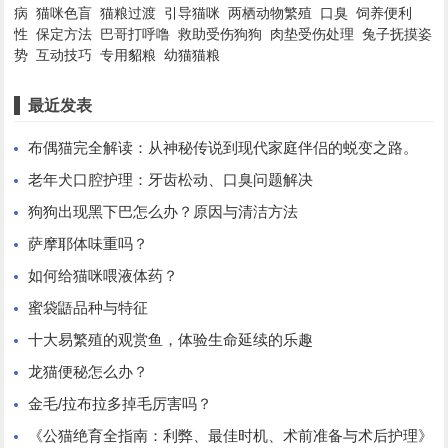
病
猫咪色盲
猫粮过渡
引导猫咪
两栖动物繁殖
口臭
饲养便利
性
保定方法
巴哥打呼噜
救助受伤狗狗
肉垫受伤处理
兔子抚摸姿
势
互动技巧
专用貂粮
幼猫猫粮
最近发表
布偶猫完全解读：从神秘传说到现代家庭伴侣的蜕变之路。
老年犬口腔护理：牙齿松动、口臭问题解决
狗狗出现黑下巴怎么办？原因与清洁方法
萨摩耶体味重吗？
如何给猫咪喂液体药？
蜜袋鼯品种与特征
十大易繁殖的观赏鱼，体验生命延续的乐趣
龙猫便秘怎么办？
金毛/拉布拉多掉毛厉害吗？
《公猫绝育全指南：利弊、最佳时机、术前准备与术后护理》