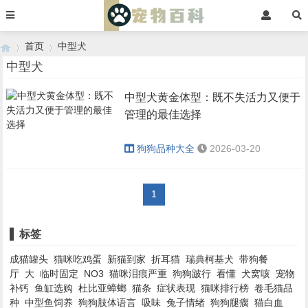
首页
中型犬
中型犬
中型犬黄金体型：既不失活力又便于
›
›
管理的最佳选择
狗狗品种大全
2026-03-20
1
标签
成猫罐头
猫咪吃鸡蛋
新猫到家
折耳猫
瑞典柯基犬
带狗餐
厅
大
临时固定
NO3
猫咪泪痕严重
狗狗跛行
看懂
犬窝咳
宠物
补钙
鱼缸选购
杜比亚蟑螂
猫条
症状表现
猫咪排行榜
卷毛猫品
种
中型鱼饲养
狗狗肢体语言
吸味
兔子情绪
狗狗腿瘸
猫白血