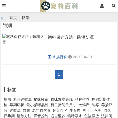
首页
防潮
防潮
饲料保存方法：防潮防霉
›
›
水族百科
2026-04-21
1
标签
蛔虫
避开过敏源
猫咪疫苗
猫咪发烧表现
品种推荐
狗狗定期体
检
早期症状
最小猫咪品种
荷兰猪笼子尺寸
犬难产
防霉
养猫评
分
过敏源
自愈
老年猫饮食
饲养误区
生骨肉
坦干伊克湖
猫咪
怀孕期
清除方法
噪音控制
适合混养
猫咪溺水
鱼缸摆放
法律问