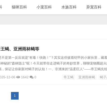
科
猫咪百科
小宠百科
水族百科
异宠百科
帝王蝎、亚洲雨林蝎等
是不是第一反应就是"有毒！快跑！"？其实这些披着铠甲的小家伙里，藏
和神秘的"森林隐士"呢！今天就带你走进蝎子的奇妙世界，聊聊宠物圈超火
蝎，保证让你刷新对蝎子的认知！一、非洲来的"温柔巨人"——帝王蝎先
的"巨无霸"——帝王蝎！这家伙原产于非洲热带雨林，成年个体能长到20
025-12-06
1642
0
帝王蝎
亚洲雨林蝎
蝎子
就自带王者气场。但你猜怎么着？它的毒性居然和蜜蜂差不多，被蜇了顶
"纸老虎"本虎！外形亮点：乌黑油亮的甲壳像涂了层黑漆，尾巴末端的毒
1