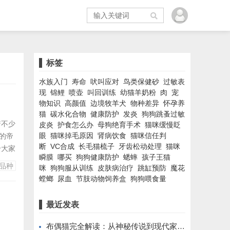
标签
水族入门
寿命
吠叫应对
鸟类保健砂
过敏表
现
锦鲤
喷壶
叫回训练
幼猫羊奶粉
肉
宠
物知识
高颜值
边境牧羊犬
物种差异
怀孕养
猫
碳水化合物
健康防护
发炎
狗狗跳蚤过敏
着不少
皮炎
护食怎么办
母狗绝育手术
猫咪缓慢眨
眼
猫咪掉毛原因
肾病饮食
猫咪信任判
的帝
断
VC合成
长毛猫梳子
牙齿松动处理
猫咪
给大家
瞬膜
哪买
狗狗健康防护
蟋蟀
孩子王猫
厘米
品种
咪
狗狗服从训练
皮肤病治疗
跳缸预防
魔花
多疼
螳螂
尿血
节肢动物饲养盒
狗狗喂食量
囊圆滚
最近发表
布偶猫完全解读：从神秘传说到现代家庭伴侣的蜕变之路。