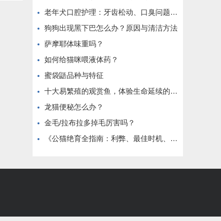
老年犬口腔护理：牙齿松动、口臭问题解决
狗狗出现黑下巴怎么办？原因与清洁方法
萨摩耶体味重吗？
如何给猫咪喂液体药？
蜜袋鼯品种与特征
十大易繁殖的观赏鱼，体验生命延续的乐趣
龙猫便秘怎么办？
金毛/拉布拉多掉毛厉害吗？
《公猫绝育全指南：利弊、最佳时机、术前准备与术后护理》