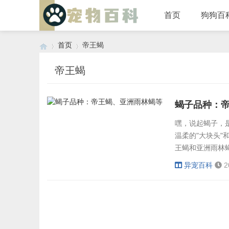
首页
狗狗百
首页
帝王蝎
帝王蝎
›
›
蝎子品种：
嘿，说起蝎子，
温柔的"大块头"
王蝎和亚洲雨林
隆重介绍蝎子界
异宠百科
2
以上，光看体型
一会儿，简直是
滚的，...