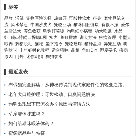
标签
品牌
活鼠
宠物医院选择
凉白开
弱酸性软水
征兆
宠物豚鼠交
流
风水禁忌
中国沙皮犬
宠物互动
猫咪口腔健康
食欲不振
爱尔
兰雪达犬
养鱼收获
狗狗打喷嚏
狗狗细小病毒
幼犬吃饭
水晶
虾
鎬ф牸鍋ュ悍璁粌
实力
鱼缸摆放
训犬方法
疾病管理
小型犬
喂养
刺猬脱毛
猫吃
坐下指令
宠物瘙痒
猫种盘点
异宠互动
狗
狗吠叫
丰年虾孵化教程
适合猫咪
品相
鱼缸DIY
湿度要求
疾病
原因
门外
迷你刺猬
狗狗饮水
最近发表
布偶猫完全解读：从神秘传说到现代家庭伴侣的蜕变之路。
老年犬口腔护理：牙齿松动、口臭问题解决
狗狗出现黑下巴怎么办？原因与清洁方法
萨摩耶体味重吗？
如何给猫咪喂液体药？
蜜袋鼯品种与特征