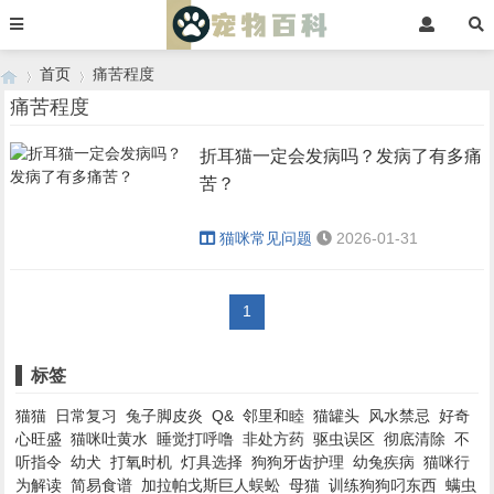
首页
痛苦程度
痛苦程度
折耳猫一定会发病吗？发病了有多痛
›
›
苦？
猫咪常见问题
2026-01-31
1
标签
猫猫
日常复习
兔子脚皮炎
Q&
邻里和睦
猫罐头
风水禁忌
好奇
心旺盛
猫咪吐黄水
睡觉打呼噜
非处方药
驱虫误区
彻底清除
不
听指令
幼犬
打氧时机
灯具选择
狗狗牙齿护理
幼兔疾病
猫咪行
为解读
简易食谱
加拉帕戈斯巨人蜈蚣
母猫
训练狗狗叼东西
螨虫