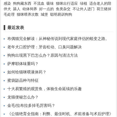
感染
狗狗藏东西
不流血
吸味
猫咪出行适应
绿植
适合老人的陪
伴犬
舔人
幼体饲养
好一点的
鱼类杂交
不让外人进门
荷兰猪掉
毛处理
猫咪喂养次数
城堡
聪明易训狗狗
最近发表
布偶猫完全解读：从神秘传说到现代家庭伴侣的蜕变之路。
老年犬口腔护理：牙齿松动、口臭问题解决
狗狗出现黑下巴怎么办？原因与清洁方法
萨摩耶体味重吗？
如何给猫咪喂液体药？
蜜袋鼯品种与特征
十大易繁殖的观赏鱼，体验生命延续的乐趣
龙猫便秘怎么办？
金毛/拉布拉多掉毛厉害吗？
《公猫绝育全指南：利弊、最佳时机、术前准备与术后护理》