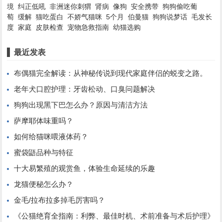
境
纠正低吼
非洲迷你刺猬
肾病
像狗
安全携带
狗狗偷吃葡
萄
缓解
猫吃蛋白
不娇气猫咪
5个月
伯曼猫
狗狗说梦话
毛发长
度
家庭
皮肤检查
宠物急救指南
幼猫选购
最近发表
布偶猫完全解读：从神秘传说到现代家庭伴侣的蜕变之路。
老年犬口腔护理：牙齿松动、口臭问题解决
狗狗出现黑下巴怎么办？原因与清洁方法
萨摩耶体味重吗？
如何给猫咪喂液体药？
蜜袋鼯品种与特征
十大易繁殖的观赏鱼，体验生命延续的乐趣
龙猫便秘怎么办？
金毛/拉布拉多掉毛厉害吗？
《公猫绝育全指南：利弊、最佳时机、术前准备与术后护理》