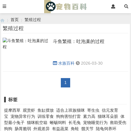
首页
繁殖过程
繁殖过程
斗鱼繁殖：吐泡巢的过程
›
›
水族百科
2026-03-30
1
标签
提摩西草
观赏虾
鱼缸摆放
适合上班族猫咪
寄生虫
信元发育
宝
宠物异常行为
训练零食
狗狗害怕打雷
素力高
猫咪耳朵脏
体
型最小兔子
猫咪航空箱
蜥蜴饲料
长毛兔
宠物睡觉行为
救助受伤
狗狗
肠胃脆弱
外观差异
有益蔬菜
角蛙
髋关节
陆龟饲养环