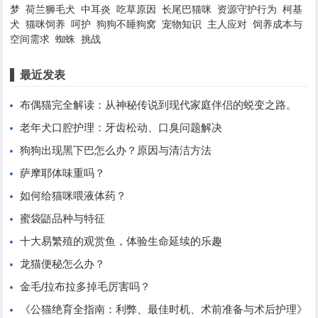
梦
荷兰狮毛犬
中耳炎
吃草原因
长尾巴猫咪
资源守护行为
柯基
犬
猫咪饲养
呵护
狗狗不睡狗窝
宠物知识
主人应对
饲养成本与
空间需求
蜘蛛
挑战
最近发表
布偶猫完全解读：从神秘传说到现代家庭伴侣的蜕变之路。
老年犬口腔护理：牙齿松动、口臭问题解决
狗狗出现黑下巴怎么办？原因与清洁方法
萨摩耶体味重吗？
如何给猫咪喂液体药？
蜜袋鼯品种与特征
十大易繁殖的观赏鱼，体验生命延续的乐趣
龙猫便秘怎么办？
金毛/拉布拉多掉毛厉害吗？
《公猫绝育全指南：利弊、最佳时机、术前准备与术后护理》