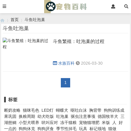
首页
斗鱼吐泡巢
斗鱼吐泡巢
斗鱼繁殖：吐泡巢的过程
›
›
水族百科
2026-03-30
1
标签
断奶攻略
猫咪毛色
LED灯
蝴蝶犬
呕吐白沫
胸背带
狗狗训练成
果巩固
换粮周期
幼犬吃饭
吐泡巢
驱虫注意事项
德国牧羊犬
三
湖慈鲷
小型犬喂养
吠叫应对
冻干猫粮
宠物猫增肥
米饭
人
好
一点的
狗狗休克
狗狗厌食
季节性掉毛
玩具
标记领地
猫做